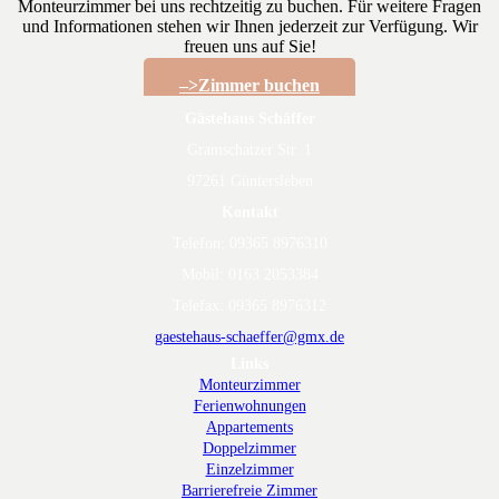
Monteurzimmer bei uns rechtzeitig zu buchen. Für weitere Fragen
und Informationen stehen wir Ihnen jederzeit zur Verfügung. Wir
freuen uns auf Sie!
–>Zimmer buchen
Gästehaus Schäffer
Gramschatzer Str. 1
97261
Güntersleben
Kontakt
Telefon:
09365 8976310
Mobil: 0163 2053384
Telefax: 09365 8976312
gaestehaus-schaeffer@gmx.de
Links
Monteurzimmer
Ferienwohnungen
Appartements
Doppelzimmer
Einzelzimmer
Barrierefreie Zimmer